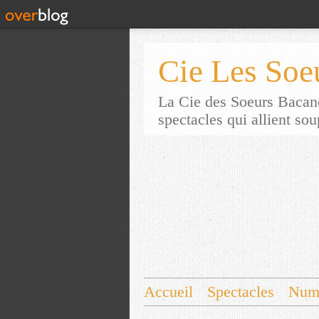
Cie Les Soe
La Cie des Soeurs Bacane
spectacles qui allient so
Accueil
Spectacles
Num