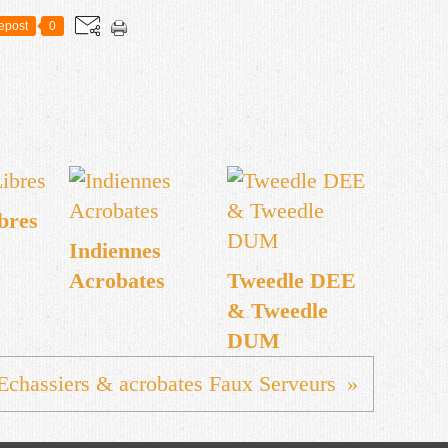
epost
0
bres
Indiennes
Acrobates
Tweedle DEE
& Tweedle
DUM
Echassiers & acrobates Faux Serveurs