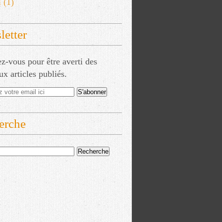
l
(1)
etter
-vous pour être averti des
x articles publiés.
erche