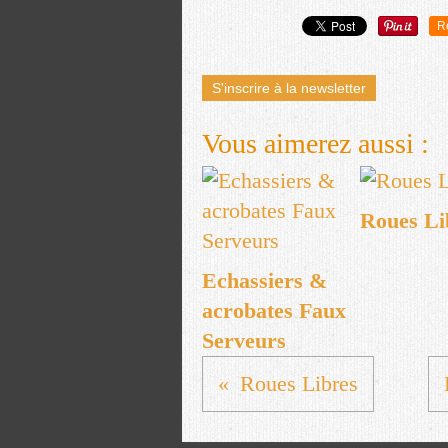
R
S'inscrire à la newsletter
Vous aimerez aussi :
Roues Li
Echassiers &
acrobates Faux
Serveurs
Roues Libres