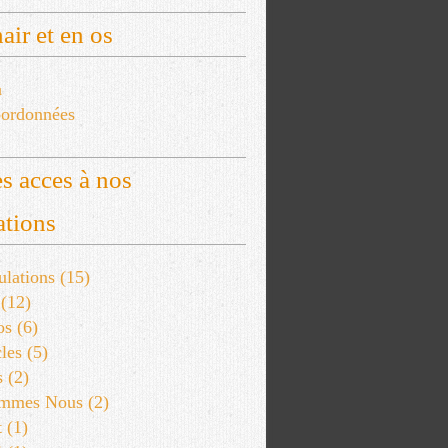
air et en os
a
ordonnées
s acces à nos
ations
lations
(15)
(12)
os
(6)
les
(5)
s
(2)
ommes Nous
(2)
t
(1)