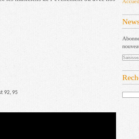
Accuei
Newsl
Abonnez
nouveau
Rech
t 92, 95