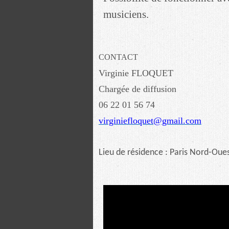
musiciens.
CONTACT
Virginie FLOQUET
Chargée de diffusion
06 22 01 56 74
virginiefloquet@gmail.com
Lieu de résidence : Paris Nord-Oues