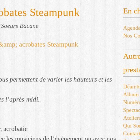
robates Steampunk
En ch
 Soeurs Bacane
Agend
Nos Co
Autre
prest
us permettent de varier les hauteurs et les
Déambu
Album
s l’après-midi.
Numér
Spectac
Atelier
Qui S
, acrobatie
Contac
vec les musiciens de l’évènement ou avec nos