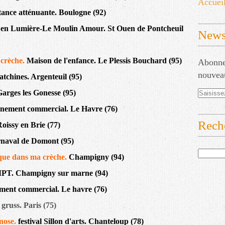
Accuei
tance atténuante. Boulogne (92)
s en Lumière-Le Moulin Amour. St Ouen de Pontcheuil
Newsl
 crèche.
Maison de l'enfance. Le Plessis Bouchard (95)
Abonnez
nouveau
atchines. Argenteuil (95)
arges les Gonesse (95)
nement commercial. Le Havre (76)
Rech
oissy en Brie (77)
naval de Domont (95)
irque dans ma crèche.
Champigny (94)
PT. Champigny sur marne (94)
ment commercial. Le havre (76)
gruss. Paris (75)
nose.
festival Sillon d'arts. Chanteloup (78)