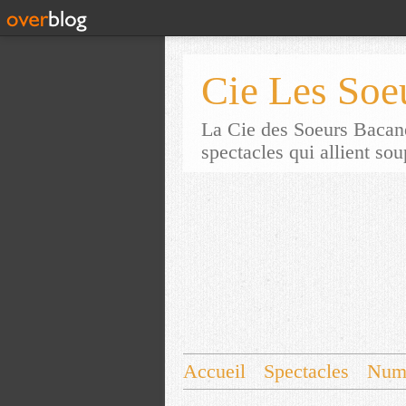
Cie Les Soe
La Cie des Soeurs Bacane
spectacles qui allient so
Accueil
Spectacles
Num