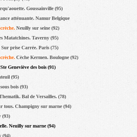
rqu'aouette. Goussainville (95)
tance atténuante. Namur Belgique
 crèche.
Neuilly sur seine (92)
es Matatchines. Taverny (95)
 Sur prise Carrée. Paris (75)
 crèche.
Cèche Kermen. Boulogne (92)
Ste Geneviève des bois (91)
euil (95)
sous bois (93)
Thematik. Bal de Versailles. (78)
r tous. Champigny sur marne (94)
y (93)
lle. Neuilly sur marne (94)
y (94)