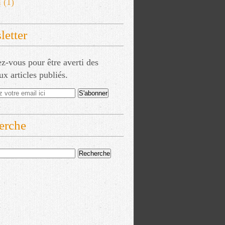
l
(1)
etter
-vous pour être averti des
x articles publiés.
erche