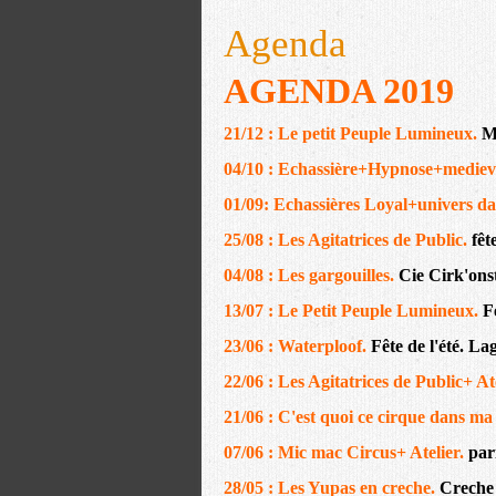
Agenda
AGENDA 2019
21/12 : Le petit Peuple Lumineux.
M
04/10 : Echassière+Hypnose+mediev
01/09: Echassières Loyal+univers da
25/08 : Les Agitatrices de Public.
fêt
04/08 : Les gargouilles.
Cie Cirk'ons
13/07 : Le Petit Peuple Lumineux.
F
23/06 : Waterploof.
Fête de l'été. L
22/06 : Les Agitatrices de Public+ At
21/06 : C'est quoi ce cirque dans ma
07/06 : Mic mac Circus+ Atelier.
par
28/05 : Les Yupas en creche.
Creche 