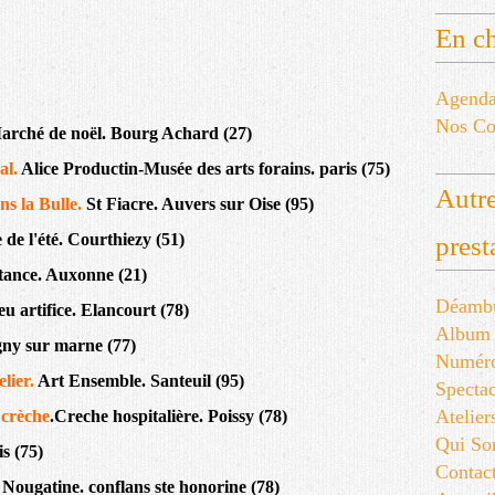
En ch
Agend
Nos Co
arché de noël. Bourg Achard (27)
al.
Alice Productin-Musée des arts forains. paris (75)
Autre
ns la Bulle.
St Fiacre. Auvers sur Oise (95)
e de l'été. Courthiezy (51)
prest
tance. Auxonne (21)
Déambu
eu artifice. Elancourt (78)
Album
agny sur marne (77)
Numér
elier.
Art Ensemble. Santeuil (95)
Spectac
Atelier
 crèche
.Creche hospitalière. Poissy (78)
Qui S
is (75)
Contac
Nougatine. conflans ste honorine (78)