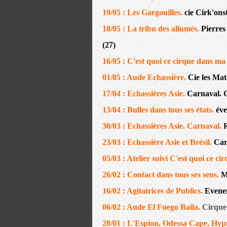
19/05 : Les Gargouilles.
cie Cirk'ons
18/05 : La tribu des allumés.
Pierre
(27)
16/05 : C'est quoi ce cirque dans ma
01/05 : Aude Echassière.
Cie les Mat
17/04 : Echassières Asie.
Carnaval. G
13/04 : Bulles dans tous ses états.
éve
30/03 : Echassières Asie. Carnaval.
R
23/03 : Echassière Asie et Brésil.
Car
05/03 : Atelier suivi C'est quoi ce c
26/02 : Contact dans tous ses sens.
M
16/02 : Agitatrices de Publics.
Evene
06/02 : Aude El Fuego Baila.
Cirque 
28/01 : L'Espion, Odessa Cape, Hyp