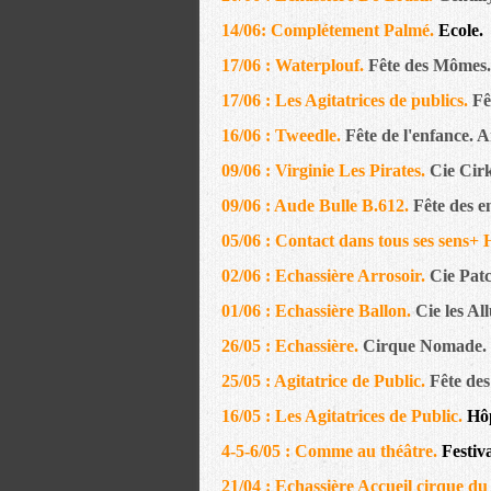
14/06: Complétement Palmé.
Ecole.
17/06 : Waterplouf.
Fête des Mômes. 
17/06 : Les Agitatrices de publics.
Fê
16/06 : Tweedle.
Fête de l'enfance. A
09/06 : Virginie Les Pirates.
Cie Cir
09/06 : Aude Bulle B.612.
Fête des e
05/06 : Contact dans tous ses sens
02/06 : Echassière Arrosoir.
Cie Patc
01/06 : Echassière Ballon.
Cie les Al
26/05 : Echassière.
Cirque Nomade. 
25/05 : Agitatrice de Public.
Fête des
16/05 : Les Agitatrices de Public.
Hôp
4-5-6/05 : Comme au théâtre.
Festiv
21/04 : Echassière Accueil cirque du 