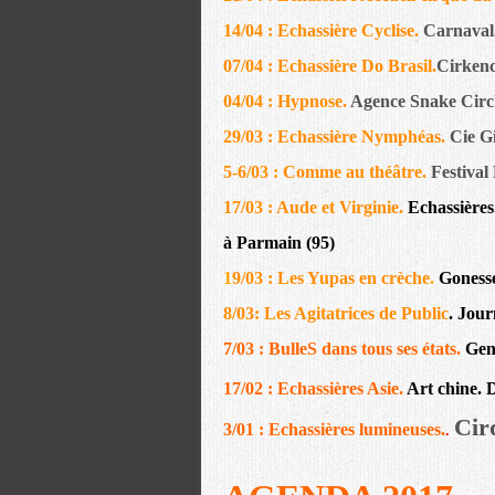
14/04 : Echassière Cyclise.
Carnaval.
07/04 : Echassière Do Brasil.
Cirkenc
04/04 : Hypnose.
Agence Snake Circle
29/03 : Echassière Nymphéas.
Cie G
5-6/03 : Comme au théâtre.
Festival
17/03 : Aude et Virginie.
Echassières.
à Parmain (95)
1
9/03 : Les Yupas en crèche
.
Gonesse
8/03: Les Agitatrices de Public
. Jour
7/03 : BulleS dans tous ses états.
Gent
17/02 : Echassières Asie.
Art chine. D
Cir
3/01 : Echassières lumineuses.
.