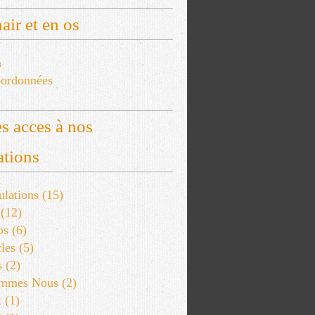
air et en os
a
ordonnées
s acces à nos
ations
lations
(15)
(12)
os
(6)
les
(5)
s
(2)
ommes Nous
(2)
t
(1)