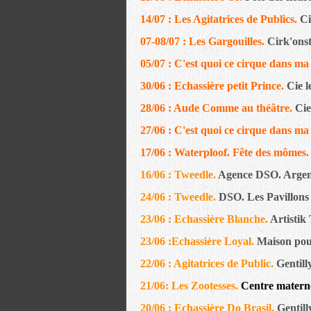
14/07 : Les Agitatrices de Publics.
Ci
07-08/07 : Les Gargouilles.
Cirk'ons
05/07 : C'est quoi ce cirque dans ma
30/06 : Echassière petit Prince.
Cie l
28/06 : Aude Comme au théâtre.
Cie
27/06 : C'est quoi ce cirque dans ma
17/06 : Waterploof. Fête des mômes.
16/06 : Tweedle.
Agence DSO. Argent
24/06 : Tweedle.
DSO. Les Pavillons 
23/06 : Echassière Blanche.
Artistik 
23/06 :Echassière Loyal.
Maison pou
22/06 : Agitatrices de Public.
Gentill
21/06: Les Zootesses.
Centre materne
20/06 : Echassière Do Brasil.
Gentill