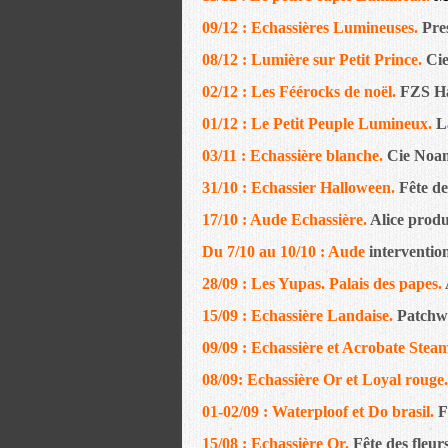
09/12 : Echassières Lumineuses.
Pre
08/12 : Lumière sur Petit Prince.
Cie
02/12 : Les Féérocks de noël.
FZS Ha
01/12 : Le Petit Peuple Lumineux.
L
03/11 : Echassière blanche.
Cie Noam
31/10 : Echassier Halloween.
Fête de
17/10 : Aude Echassière.
Alice produc
Du 7/10 au 10/10 : Aude
intervention
28/09 : Les Yupas. Palais des papes.
15/09 : Echassière Landaise.
Patchwo
09/09 : Echassière et Acrobate Ste
08/09: Echassière Or et Loyal rouge
01-02/09 : Waterploof et Do brasil.
F
15/08 : Echassière Or.
Fête des fleur