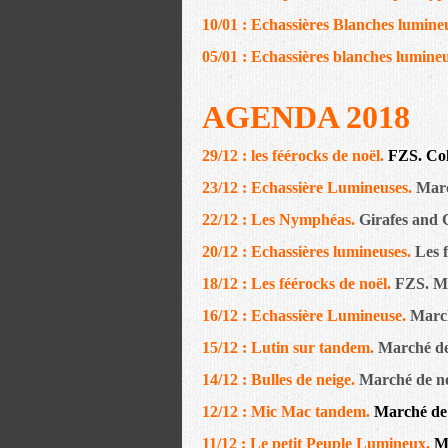
10/01 : Echassières Blanches lumine
05/01 : Echassières blanches lumineu
AGENDA 2018
29/12 : les féérocks de noël.
FZS. Col
23/12 : Echassière Lumineuses.
Marc
22/12 : Les Nymphéas.
Girafes and 
20/12 : Echassières lumineuses.
Les 
18/12 : Les féérocks de noël.
FZS. Ma
16/12 : Echassière Lumineuse.
March
15/12 : Lutin sur tandem.
Marché de 
14/12 : Bulles de neige.
Marché de noë
12/12 : Mic Mac tandem.
Marché de n
11/12 : Le petit Peuple Lumineux.
Ma