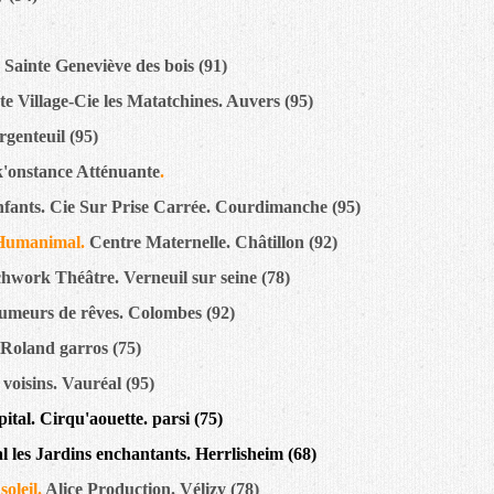
Sainte Geneviève des bois (91)
te Village-Cie les Matatchines. Auvers (95)
rgenteuil (95)
k'onstance Atténuante
.
nfants. Cie Sur Prise Carrée. Courdimanche (95)
+ Humanimal.
Centre Maternelle. Châtillon (92)
hwork Théâtre. Verneuil sur seine (78)
lumeurs de rêves. Colombes (92)
Roland garros (75)
 voisins. Vauréal (95)
ital. Cirqu'aouette. parsi (75)
al les Jardins enchantants. Herrlisheim (68)
soleil.
Alice Production. Vélizy (78)