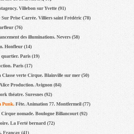
stagency. Villebon sur Yvette (91)
 Sur Prise Carrée. Villiers saint Frédéric (78)
rfleur (76)
ancement des illuminations. Nevers (58)
. Honfleur (14)
 quartier. Paris (19)
tion. Paris (17)
 Classe verte Cirque. Blainville sur mer (50)
Alice Production. Avignon (84)
rk théatre. Suresnes (92)
am Punk.
Fête. Animation 77. Montfermeil (77)
.
Cirque nomade. Boulogne Billancourt (92)
oire. La Ferté bernard (72)
s. Françay (41)