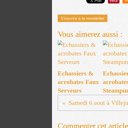
R
S'inscrire à la newsletter
Vous aimerez aussi :
Echassiers &
Echassie
acrobates Faux
acrobate
Serveurs
Steampu
Samedi 6 aout à Villeju
Commenter cet articl