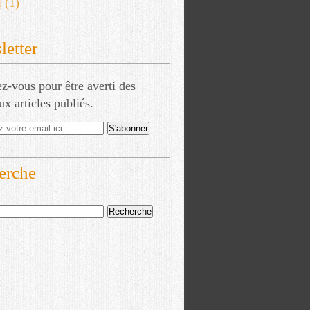
l
(1)
etter
-vous pour être averti des
x articles publiés.
erche