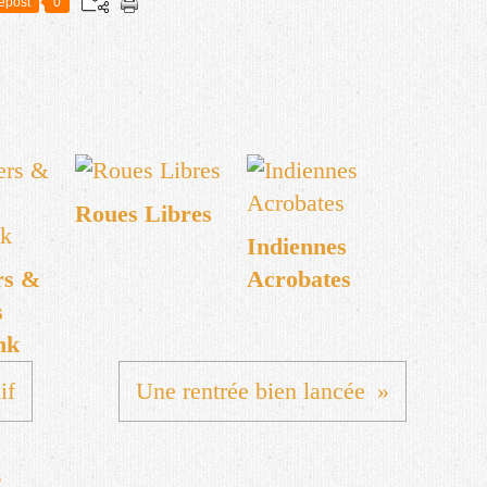
epost
0
Roues Libres
Indiennes
rs &
Acrobates
s
nk
if
Une rentrée bien lancée
e