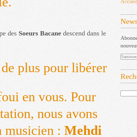
le.
Accuei
Newsl
ipe des
Soeurs Bacane
descend dans le
Abonnez
nouveau
de plus pour libérer
Rech
foui en vous. Pour
ntation, nous avons
n musicien :
Mehdi