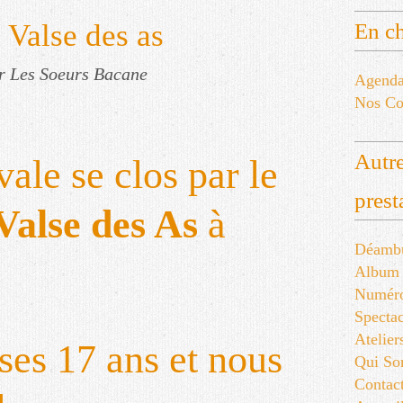
 Valse des as
En ch
r Les Soeurs Bacane
Agend
Nos Co
Autre
vale se clos par le
prest
Valse des As
à
Déambu
Album
Numér
Spectac
Atelier
ses 17 ans et nous
Qui S
Contac