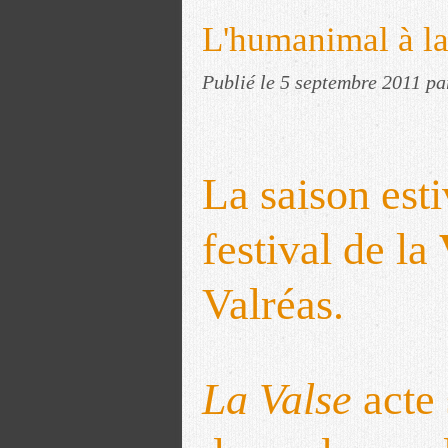
L'humanimal à la
Publié le
5 septembre 2011
pa
La saison esti
festival de la
Valréas.
La Valse
acte 