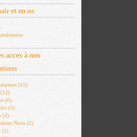
air et en os
a
ordonnées
s acces à nos
ations
lations
(15)
(12)
os
(6)
les
(5)
s
(2)
ommes Nous
(2)
t
(1)