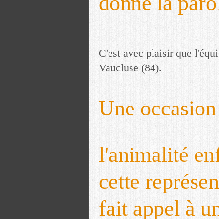
donne la paro
C'est avec plaisir que l'équ
Vaucluse (84).
Une occasion 
l'animalité en
cette représe
fait appel à u