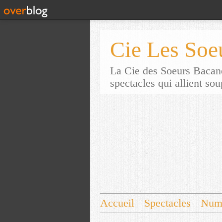
Cie Les Soe
La Cie des Soeurs Bacane
spectacles qui allient so
Accueil
Spectacles
Num