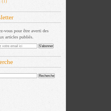
l
(1)
etter
-vous pour être averti des
x articles publiés.
erche