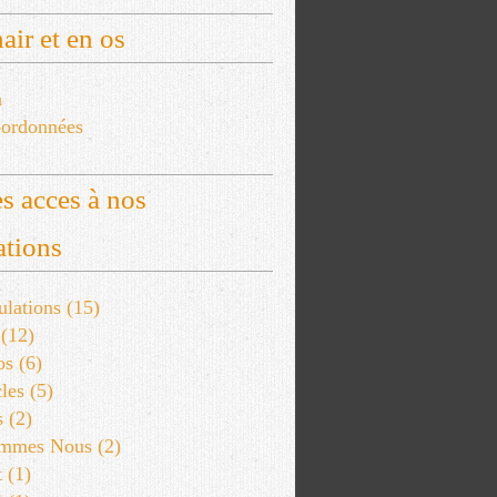
air et en os
a
ordonnées
s acces à nos
ations
lations
(15)
(12)
os
(6)
les
(5)
s
(2)
ommes Nous
(2)
t
(1)