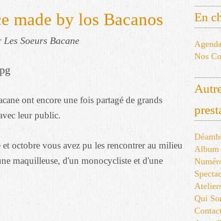
nce made by los Bacanos
En ch
r Les Soeurs Bacane
Agend
Nos Co
Autre
acane ont encore une fois partagé de grands
prest
vec leur public.
Déambu
et octobre vous avez pu les rencontrer au milieu
Album
une maquilleuse, d'un monocycliste et d'une
Numér
Spectac
Atelier
Qui S
Contac