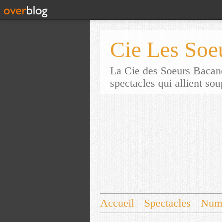
Cie Les Soe
La Cie des Soeurs Bacane
spectacles qui allient so
Accueil
Spectacles
Num