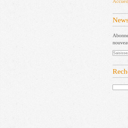
Accuei
Newsl
Abonnez
nouveau
Rech