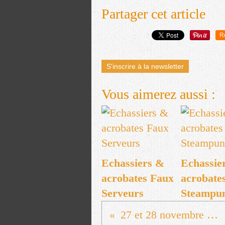
Partager cet article
R
S'inscrire à la newsletter
Vous aimerez aussi :
Echassiers &
Echassie
acrobates Faux
acrobate
Serveurs
Steampu
27 et 28 novembre Spectacle Musée en Kit