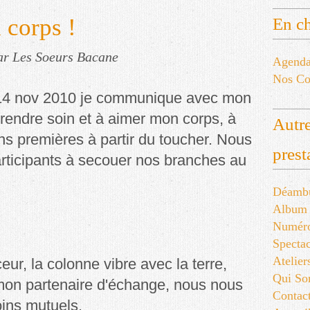
 corps !
En ch
ar Les Soeurs Bacane
Agend
Nos Co
14 nov 2010 je communique avec mon
rendre soin et à aimer mon corps, à
Autre
s premières à partir du toucher. Nous
prest
articipants à secouer nos branches au
Déambu
Album
Numér
Spectac
Atelier
eur, la colonne vibre avec la terre,
Qui S
 mon partenaire d'échange, nous nous
Contac
ins mutuels.