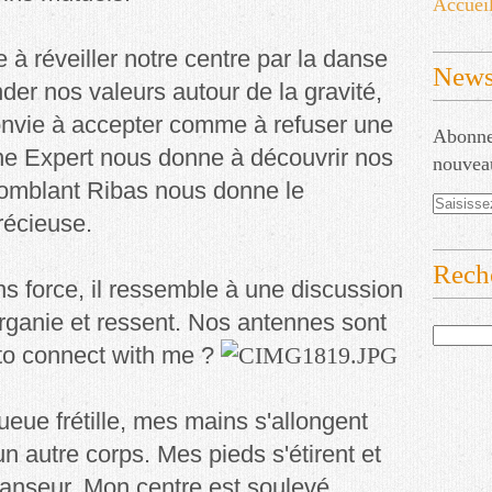
Accuei
 à réveiller notre centre par la danse
Newsl
der nos valeurs autour de la gravité,
nvie à accepter comme à refuser une
Abonnez
ne Expert nous donne à découvrir nos
nouveau
Momblant Ribas nous donne le
récieuse.
Rech
ans force, il ressemble à une discussion
organie et ressent. Nos antennes sont
 to connect with me ?
eue frétille, mes mains s'allongent
n autre corps. Mes pieds s'étirent et
danseur. Mon centre est soulevé,