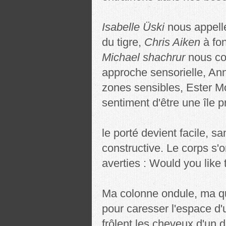
Isabelle Üski
nous appelle
du tigre,
Chris Aiken
à fon
Michael shachrur
nous co
approche sensorielle, An
zones sensibles, Ester 
sentiment d'être une île p
le porté devient facile, s
constructive. Le corps s'
averties : Would you like
Ma colonne ondule, ma qu
pour caresser l'espace d'u
frôlent les cheveux d'un 