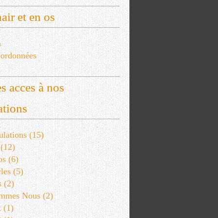
air et en os
a
ordonnées
s acces à nos
ations
lations
(15)
(12)
os
(6)
les
(5)
s
(2)
ommes Nous
(2)
t
(1)