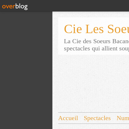
Cie Les Soe
La Cie des Soeurs Bacane
spectacles qui allient so
Accueil
Spectacles
Num