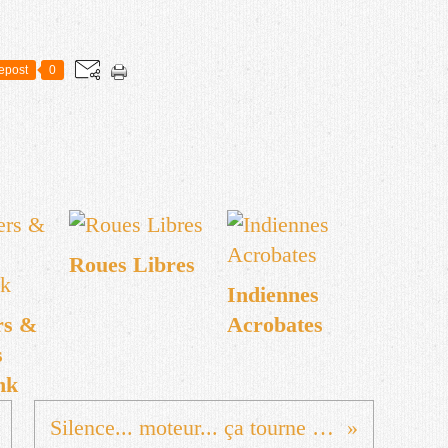
epost
0
Roues Libres
Indiennes
rs &
Acrobates
s
nk
Silence... moteur... ça tourne au son... annonce... et action !