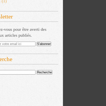
l
(1)
etter
-vous pour être averti des
x articles publiés.
erche